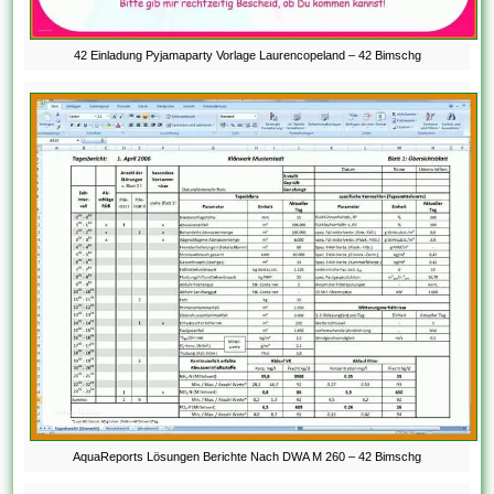
42 Einladung Pyjamaparty Vorlage Laurencopeland – 42 Bimschg
AquaReports Lösungen Berichte Nach DWA M 260 – 42 Bimschg