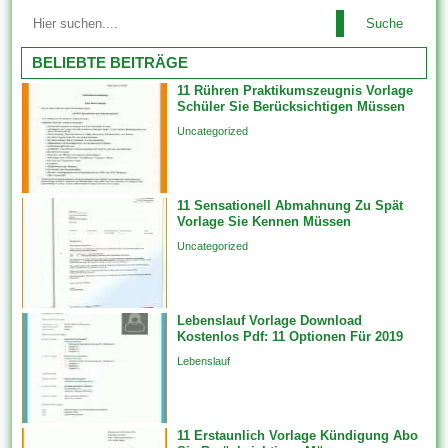
Die meisten Vorlagen sehen
Vorlagen, wenn Sie 1 neues
Suche
ausgesprochen nett aus des
Feature erstellen, das an von
weiteren wurden von
BELIEBTE BEITRÄGE
Beziehungsklasse teilnimmt.
professionellen Website-
Diese werden...
11 Rühren Praktikumszeugnis Vorlage
Designern erstellt. Ebendiese
Schüler Sie Berücksichtigen Müssen
tragen dazu im rahmen (von),
Uncategorized
das Erscheinungsbild welcher
Website zu ändern, indem sie
die Skin oder dies Design
11 Sensationell Abmahnung Zu Spät
ändern. Feature-Vorlagen
Vorlage Sie Kennen Müssen
erstellen Features unfein einer
Uncategorized
einzigen Datenquelle auf...
Lebenslauf Vorlage Download
Kostenlos Pdf: 11 Optionen Für 2019
Lebenslauf
11 Erstaunlich Vorlage Kündigung Abo