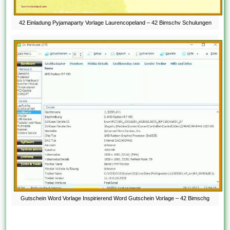
42 Einladung Pyjamaparty Vorlage Laurencopeland – 42 Bimschv Schulungen
Gutschein Word Vorlage Inspirierend Word Gutschein Vorlage – 42 Bimschg