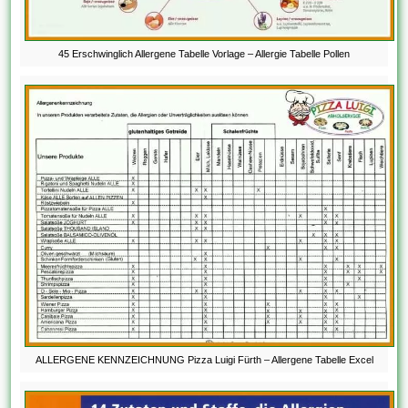
45 Erschwinglich Allergene Tabelle Vorlage – Allergie Tabelle Pollen
ALLERGENE KENNZEICHNUNG Pizza Luigi Fürth – Allergene Tabelle Excel