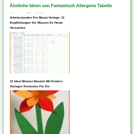
Ähnliche Ideen von Fantastisch Allergene Tabelle
Vorlage Für 2019
Arbeitsstunden Pro Monat Vorlage: 11
Empfehlungen Sie Müssen Es Heute
Versuchen
11 Ideal Blumen Basteln Mit Kindern
Listen Diese Aktivitäten oder
Vorlagen Kostenlos Für Sie
Projekte auf, für die Ebendiese
Vorlagen verwenden möchten,
und wählen Diese dann ein
Projekt aus, um loszulegen.
Vorlagen können mehrere
verschiedene Assets
enthalten. Sie können darüber