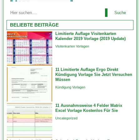
Datensätze in verknüpften
Die meisten Vorlagen sehen
Vorlagen, wenn Sie 1 neues
Suche
ausgesprochen nett aus des
Feature erstellen, das an von
weiteren wurden von
BELIEBTE BEITRÄGE
Beziehungsklasse teilnimmt.
professionellen Website-
Diese werden...
Limitierte Auflage Visitenkarten
Designern erstellt. Ebendiese
Kalender 2019 Vorlage (2019 Update)
tragen dazu im rahmen (von),
Visitenkarten Vorlagen
das Erscheinungsbild welcher
Website zu ändern, indem sie
die Skin oder dies Design
11 Limitierte Auflage Ergo Direkt
ändern. Feature-Vorlagen
Kündigung Vorlage Sie Jetzt Versuchen
erstellen Features unfein einer
Müssen
einzigen Datenquelle auf...
Kündigung Vorlagen
11 Ausnahmsweise 4 Felder Matrix
Excel Vorlage Kostenlos Für Sie
Uncategorized