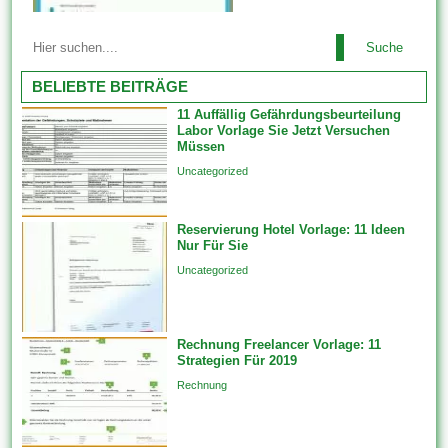
Datensätze in verknüpften
Die meisten Vorlagen sehen
Vorlagen, wenn Sie 1 neues
Suche
ausgesprochen nett aus des
Feature erstellen, das an von
weiteren wurden von
BELIEBTE BEITRÄGE
Beziehungsklasse teilnimmt.
professionellen Website-
Diese werden...
11 Auffällig Gefährdungsbeurteilung
Designern erstellt. Ebendiese
Labor Vorlage Sie Jetzt Versuchen
tragen dazu im rahmen (von),
Müssen
das Erscheinungsbild welcher
Uncategorized
Website zu ändern, indem sie
die Skin oder dies Design
Reservierung Hotel Vorlage: 11 Ideen
ändern. Feature-Vorlagen
Nur Für Sie
erstellen Features unfein einer
Uncategorized
einzigen Datenquelle auf...
Rechnung Freelancer Vorlage: 11
Strategien Für 2019
Rechnung