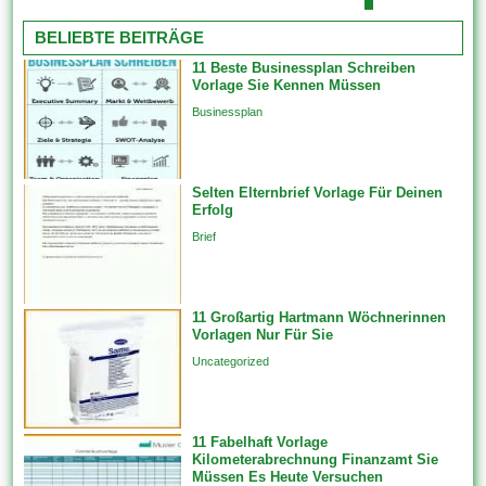
ausgesprochen nett aus des
Feature erstellen, das an von
weiteren wurden von
BELIEBTE BEITRÄGE
Beziehungsklasse teilnimmt.
professionellen Website-
Diese werden...
11 Beste Businessplan Schreiben
Designern erstellt. Ebendiese
Vorlage Sie Kennen Müssen
tragen dazu im rahmen (von),
Businessplan
das Erscheinungsbild welcher
Website zu ändern, indem sie
die Skin oder dies Design
Selten Elternbrief Vorlage Für Deinen
ändern. Feature-Vorlagen
Erfolg
erstellen Features unfein einer
Brief
einzigen Datenquelle auf...
11 Großartig Hartmann Wöchnerinnen
Vorlagen Nur Für Sie
Uncategorized
11 Fabelhaft Vorlage
Kilometerabrechnung Finanzamt Sie
Müssen Es Heute Versuchen