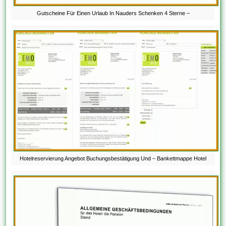
Gutscheine Für Einen Urlaub In Nauders Schenken 4 Sterne –
Hotelreservierung Angebot Buchungsbestätigung Und – Bankettmappe Hotel