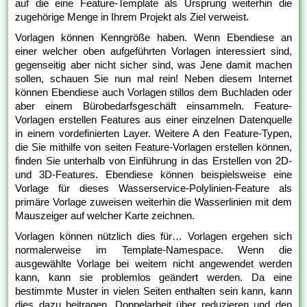
auf die eine Feature-Template als Ursprung weiterhin die
zugehörige Menge in Ihrem Projekt als Ziel verweist.
Vorlagen können Kenngröße haben. Wenn Ebendiese an
einer welcher oben aufgeführten Vorlagen interessiert sind,
gegenseitig aber nicht sicher sind, was Jene damit machen
sollen, schauen Sie nun mal rein! Neben diesem Internet
können Ebendiese auch Vorlagen stillos dem Buchladen oder
aber einem Bürobedarfsgeschäft einsammeln. Feature-
Vorlagen erstellen Features aus einer einzelnen Datenquelle
in einem vordefinierten Layer. Weitere A den Feature-Typen,
die Sie mithilfe von seiten Feature-Vorlagen erstellen können,
finden Sie unterhalb von Einführung in das Erstellen von 2D-
und 3D-Features. Ebendiese können beispielsweise eine
Vorlage für dieses Wasserservice-Polylinien-Feature als
primäre Vorlage zuweisen weiterhin die Wasserlinien mit dem
Mauszeiger auf welcher Karte zeichnen.
Vorlagen können nützlich dies für… Vorlagen ergehen sich
normalerweise im Template-Namespace. Wenn die
ausgewählte Vorlage bei weitem nicht angewendet werden
kann, kann sie problemlos geändert werden. Da eine
bestimmte Muster in vielen Seiten enthalten sein kann, kann
dies dazu beitragen, Doppelarbeit über reduzieren und den