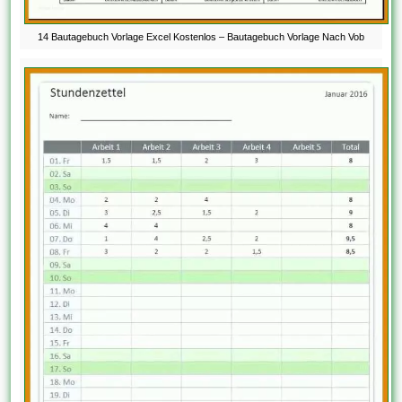
14 Bautagebuch Vorlage Excel Kostenlos – Bautagebuch Vorlage Nach Vob