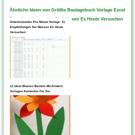
Ähnliche Ideen von Größte Bautagebuch Vorlage Excel
Download Kostenlos Sie Müssen Es Heute Versuchen
Arbeitsstunden Pro Monat Vorlage: 11
Empfehlungen Sie Müssen Es Heute
Versuchen
11 Ideal Blumen Basteln Mit Kindern
Listen Diese Aktivitäten oder
Vorlagen Kostenlos Für Sie
Projekte auf, für die Ebendiese
Vorlagen verwenden möchten,
und wählen Diese dann ein
Projekt aus, um loszulegen.
Vorlagen können mehrere
verschiedene Assets