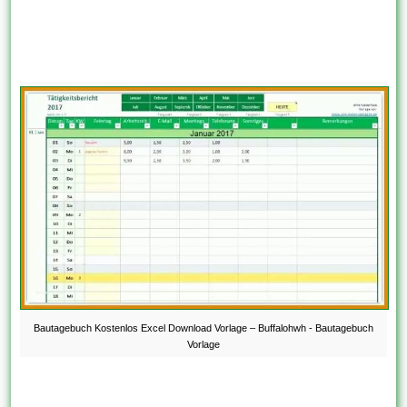
Bautagebuch Kostenlos Excel Download Vorlage – Buffalohwh - Bautagebuch
Vorlage