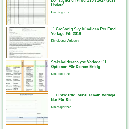
Der Täglichen Arbeitszeit 2017 (2019
erstellen Features unfein einer
Update)
einzigen Datenquelle auf...
Uncategorized
11 Großartig Sky Kündigen Per Email
Vorlage Für 2019
Kündigung Vorlagen
Stakeholderanalyse Vorlage: 11
Optionen Für Deinen Erfolg
Uncategorized
11 Einzigartig Bestellschein Vorlage
Nur Für Sie
Uncategorized