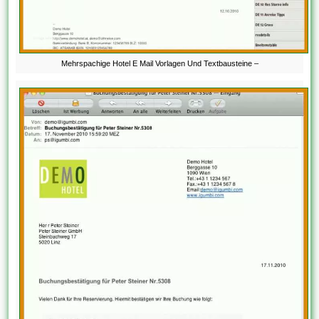
Mehrspachige Hotel E Mail Vorlagen Und Textbausteine –