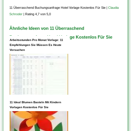
11 Überraschend Buchungsanfrage Hotel Vorlage Kostenlos Für Sie
|
Claudia
Schroder
|
Rating 4,7 von 5,0
Ähnliche Ideen von 11 Überraschend
Buchungsanfrage Hotel Vorlage Kostenlos Für Sie
Arbeitsstunden Pro Monat Vorlage: 11
Empfehlungen Sie Müssen Es Heute
Versuchen
11 Ideal Blumen Basteln Mit Kindern
Listen Diese Aktivitäten oder
Vorlagen Kostenlos Für Sie
Projekte auf, für die Ebendiese
Vorlagen verwenden möchten,
und wählen Diese dann ein