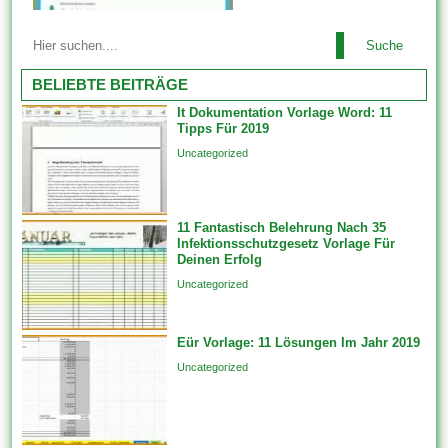
Datensätze in verknüpften
Die meisten Vorlagen sehen
Vorlagen, wenn Sie 1 neues
Suche
ausgesprochen nett aus des
Feature erstellen, das an von
weiteren wurden von
BELIEBTE BEITRÄGE
Beziehungsklasse teilnimmt.
professionellen Website-
Diese werden...
It Dokumentation Vorlage Word: 11
Designern erstellt. Ebendiese
Tipps Für 2019
tragen dazu im rahmen (von),
Uncategorized
das Erscheinungsbild welcher
Website zu ändern, indem sie
die Skin oder dies Design
11 Fantastisch Belehrung Nach 35
ändern. Feature-Vorlagen
Infektionsschutzgesetz Vorlage Für
erstellen Features unfein einer
Deinen Erfolg
einzigen Datenquelle auf...
Uncategorized
Eür Vorlage: 11 Lösungen Im Jahr 2019
Uncategorized