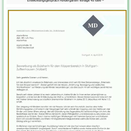
Entwicklungsgesprach Kindergarten Vorlage 45 Idee –