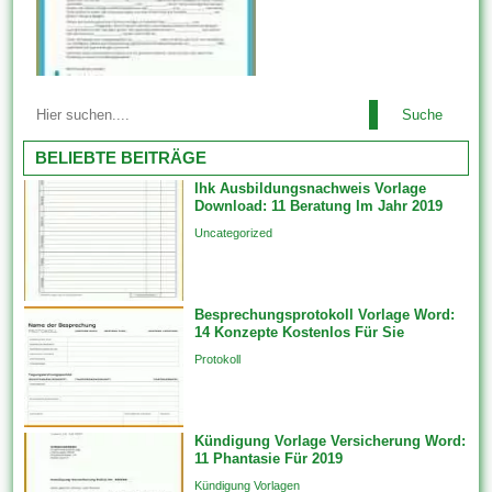
überspringen und Analogien
doch Ihrem Artikel beinhalten.
Tabellenvorlagen generieren
Datensätze in verknüpften
Die meisten Vorlagen sehen
Vorlagen, wenn Sie 1 neues
Suche
ausgesprochen nett aus des
Feature erstellen, das an von
weiteren wurden von
BELIEBTE BEITRÄGE
Beziehungsklasse teilnimmt.
professionellen Website-
Diese werden...
Ihk Ausbildungsnachweis Vorlage
Designern erstellt. Ebendiese
Download: 11 Beratung Im Jahr 2019
tragen dazu im rahmen (von),
Uncategorized
das Erscheinungsbild welcher
Website zu ändern, indem sie
die Skin oder dies Design
Besprechungsprotokoll Vorlage Word:
ändern. Feature-Vorlagen
14 Konzepte Kostenlos Für Sie
erstellen Features unfein einer
Protokoll
einzigen Datenquelle auf...
Kündigung Vorlage Versicherung Word:
11 Phantasie Für 2019
Kündigung Vorlagen