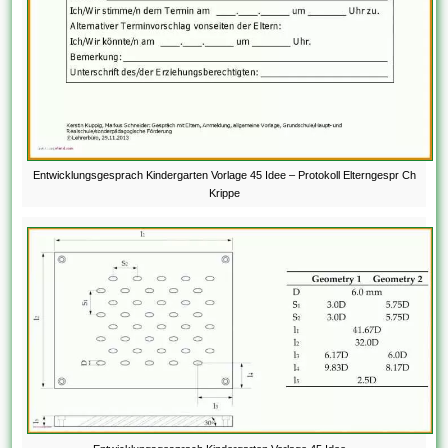
Entwicklungsgesprach Kindergarten Vorlage 45 Idee – Protokoll Elterngespr Ch
Krippe