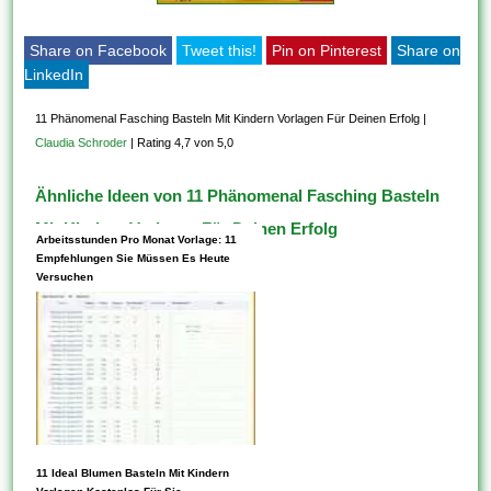
Share on Facebook
Tweet this!
Pin on Pinterest
Share on
LinkedIn
11 Phänomenal Fasching Basteln Mit Kindern Vorlagen Für Deinen Erfolg
|
Claudia Schroder
|
Rating 4,7 von 5,0
Ähnliche Ideen von 11 Phänomenal Fasching Basteln
Mit Kindern Vorlagen Für Deinen Erfolg
Arbeitsstunden Pro Monat Vorlage: 11
Empfehlungen Sie Müssen Es Heute
Versuchen
11 Ideal Blumen Basteln Mit Kindern
Listen Diese Aktivitäten oder