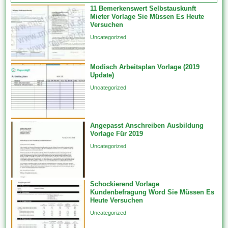
professionellen Website-
Diese werden...
11 Bemerkenswert Selbstauskunft
Designern erstellt. Ebendiese
Mieter Vorlage Sie Müssen Es Heute
tragen dazu im rahmen (von),
Versuchen
das Erscheinungsbild welcher
Uncategorized
Website zu ändern, indem sie
die Skin oder dies Design
Modisch Arbeitsplan Vorlage (2019
ändern. Feature-Vorlagen
Update)
erstellen Features unfein einer
Uncategorized
einzigen Datenquelle auf...
Angepasst Anschreiben Ausbildung
Vorlage Für 2019
Uncategorized
Schockierend Vorlage
Kundenbefragung Word Sie Müssen Es
Heute Versuchen
Uncategorized