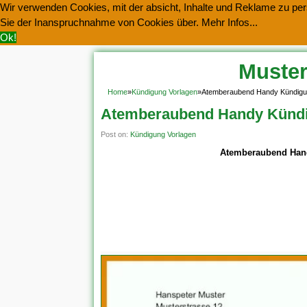
Wir verwenden Cookies, mit der absicht, Inhalte und Reklame zu pers
Sie der Inanspruchnahme von Cookies über.
Mehr Infos...
Ok!
Muster
Home
»
Kündigung Vorlagen
»
Atemberaubend Handy Kündigun
Atemberaubend Handy Kündig
Post on:
Kündigung Vorlagen
Atemberaubend Hand