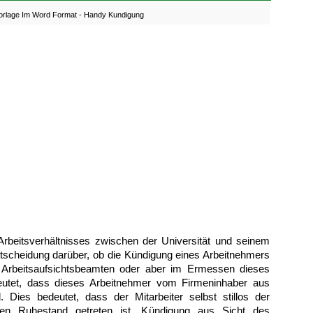
Vorlage Im Word Format - Handy Kundigung
Arbeitsverhältnisses zwischen der Universität und seinem
tscheidung darüber, ob die Kündigung eines Arbeitnehmers
eim Arbeitsaufsichtsbeamten oder aber im Ermessen dieses
edeutet, dass dieses Arbeitnehmer vom Firmeninhaber aus
. Dies bedeutet, dass der Mitarbeiter selbst stillos der
den Ruhestand getreten ist. Kündigung aus Sicht des