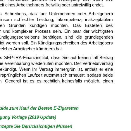
t eines Arbeitnehmers freiwillig oder unfreiwillig endet.
s Schreibens, das fuer Unternehmen oder Arbeitgebern
einsam schlechter Leistung, Inkompetenz, inakzeptablem
eren Gründen kündigen möchten. Das Erstellen des
 und komplexer Prozess sein. Ein paar der wichtigsten
ündigungsschreibens benötigen, sind die grundlegenden
digt werden soll. Ein Kündigungsschreiben des Arbeitgebers
welcher Arbeitgeber kümmern hat.
 SEP-IRA-Finanzinstitut, dass Sie auf keinen fall Beitrag
ie Vereinbarung wiederrufen möchten. Der Vertriebsvertrag
ekündigt. Wenn Ihr Vertrag immergrün ist, enthält er eine
ursprünglichen Laufzeit automatisch erneuert, sodass beide
 Generell ist es es rechtlich keinesfalls möglich, einen
uide zum Kauf der Besten E-Zigaretten
igung Vorlage (2019 Update)
onzepte Sie Berücksichtigen Müssen