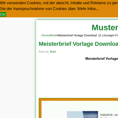
Wir verwenden Cookies, mit der absicht, Inhalte und Reklame zu pers
Sie der Inanspruchnahme von Cookies über.
Mehr Infos...
Ok!
Muster
Home
»
Brief
»
Meisterbrief Vorlage Download: 11 Lösungen F
Meisterbrief Vorlage Downlo
Post on:
Brief
Meisterbrief Vorlag