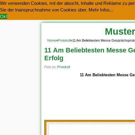
Wir verwenden Cookies, mit der absicht, Inhalte und Reklame zu pers
Sie der Inanspruchnahme von Cookies über.
Mehr Infos...
Ok!
Muster
Home
»
Protokoll
»
11 Am Beliebtesten Messe Gesprächsprotok
11 Am Beliebtesten Messe Ge
Erfolg
Post on:
Protokoll
11 Am Beliebtesten Messe Ges