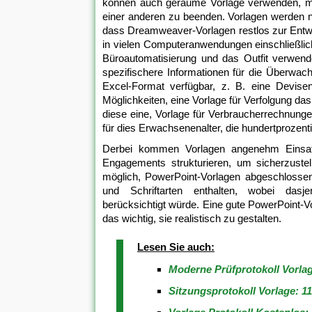
können auch geraume Vorlage verwenden, mit 
einer anderen zu beenden. Vorlagen werden n
dass Dreamweaver-Vorlagen restlos zur Entwurf
in vielen Computeranwendungen einschließli
Büroautomatisierung und das Outfit verwendet
spezifischere Informationen für die Überwa
Excel-Format verfügbar, z. B. eine Devisen
Möglichkeiten, eine Vorlage für Verfolgung das P
diese eine, Vorlage für Verbraucherrechnung
für dies Erwachsenenalter, die hundertprozenti
Derbei kommen Vorlagen angenehm Einsat
Engagements strukturieren, um sicherzustel
möglich, PowerPoint-Vorlagen abgeschlossen 
und Schriftarten enthalten, wobei dasj
berücksichtigt würde. Eine gute PowerPoint-Vor
das wichtig, sie realistisch zu gestalten.
Lesen Sie auch:
Moderne Prüfprotokoll Vorla
Sitzungsprotokoll Vorlage: 1