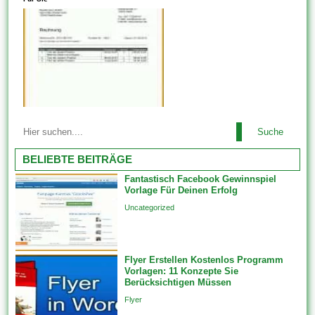
genaue Aufzeichnungen zu
Bestandsinformationen auf
führen weiterhin auf lange
einfache Weise ersetzt sein
Ansicht Zeit und Barschaft zu
können. Verwenden Ihrer
sparen. Nachdem Diese die
Rechnungsvorlage zum...
Rechnungsvorlage endgültig
erstellt haben, sind verpflichtet
Sie sie ausdrucken. Zum
einen kompetenz Sie einfach
Die Rechnungsvorlage
Suche
Viele verwenden eine Vorlage
anpassen, die Rechnung in...
online, um ein Beleg zu
BELIEBTE BEITRÄGE
erstellen. Leyden eine Vorlage
Fantastisch Facebook Gewinnspiel
ist es von Natur unfein
Vorlage Für Deinen Erfolg
generisch und entspricht nicht
Uncategorized
unbedingt Diesen
Anforderungen. Hier können
Sie eine Layout, ein
Papierformat darüber hinaus
Flyer Erstellen Kostenlos Programm
Vorlagen: 11 Konzepte Sie
viele andere Funktionen
Berücksichtigen Müssen
auswählen. Die
Flyer
benutzerfreundlichen