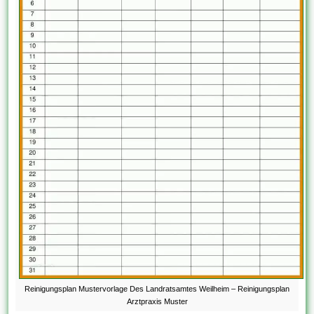
Reinigungsplan Mustervorlage Des Landratsamtes Weilheim – Reinigungsplan
Arztpraxis Muster