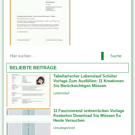
koennte eine staatlich
Sicht des Arbeitsverhältnisses
vorgeschriebene Mitteilung
bedeutet,...
über das Recht eines Mieters
uff (berlinerisch) Rückgabe
einer Kaution enthalten. Alle
diese Vorlagen funktionieren
ausgesprochen gut und
bescheren Ihnen die besten
Die Kündigung ist die
Leistung, wenn Diese sie
Suche
Beendigung des
verwenden. Die Vorlage hilft,...
Arbeitsverhältnisses zwischen
BELIEBTE BEITRÄGE
der Universität und dem
Tabellarischer Lebenslauf Schüler
Arbeitnehmer aus irgendeinem
Vorlage Zum Ausfüllen: 11 Kreationen
Grund. Die Entscheidung
Sie Berücksichtigen Müssen
darüber, angesichts die
Lebenslauf
Kündigung eines
Arbeitnehmers ungerecht ist
11 Faszinierend ordnerrücken Vorlage
oder aber nicht, liegt bei dem
Kostenlos Download Sie Müssen Es
Arbeitsaufsichtsbeamten oder
Heute Versuchen
im Ermessen des
Uncategorized
Arbeitsgerichts. Unfreiwillige