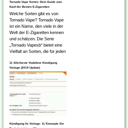
Tornado Vape Sorten: Dein Guide zum
Kauf der Besten E-Zigaretten
Welche Sorten gibt es von
Tornado Vape? Tornado Vape
ist ein Name, den viele in der
Welt der E-Zigaretten kennen
und schätzen. Die Serie
„Tornado Vapesb“ bietet eine
Vielfalt an Sorten, die für jeden
Geschmack geeignet sind. Ob
11 Allerbeste Vodafone Kündigung
du fruchtige, dekutive oder...
Vorlage (2019 Update)
Die Kündigung ist es die
Kündigung Ils Vorlage: 11 Konzepte Sie