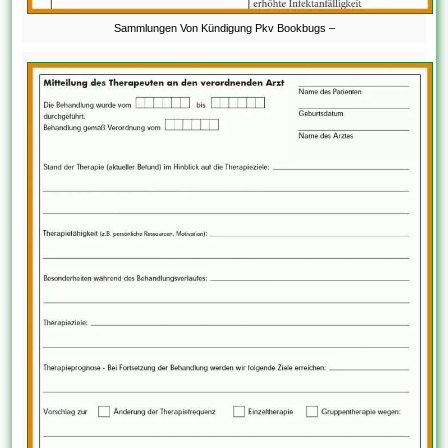
Sammlungen Von Kündigung Pkv Bookbugs –