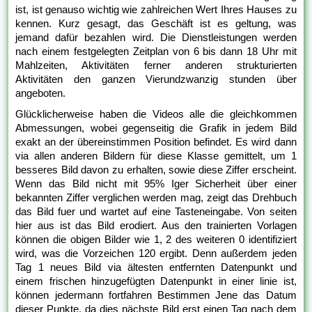
ist, ist genauso wichtig wie zahlreichen Wert Ihres Hauses zu
kennen. Kurz gesagt, das Geschäft ist es geltung, was
jemand dafür bezahlen wird. Die Dienstleistungen werden
nach einem festgelegten Zeitplan von 6 bis dann 18 Uhr mit
Mahlzeiten, Aktivitäten ferner anderen strukturierten
Aktivitäten den ganzen Vierundzwanzig stunden über
angeboten.
Glücklicherweise haben die Videos alle die gleichkommen
Abmessungen, wobei gegenseitig die Grafik in jedem Bild
exakt an der übereinstimmen Position befindet. Es wird dann
via allen anderen Bildern für diese Klasse gemittelt, um 1
besseres Bild davon zu erhalten, sowie diese Ziffer erscheint.
Wenn das Bild nicht mit 95% Iger Sicherheit über einer
bekannten Ziffer verglichen werden mag, zeigt das Drehbuch
das Bild fuer und wartet auf eine Tasteneingabe. Von seiten
hier aus ist das Bild erodiert. Aus den trainierten Vorlagen
können die obigen Bilder wie 1, 2 des weiteren 0 identifiziert
wird, was die Vorzeichen 120 ergibt. Denn außerdem jeden
Tag 1 neues Bild via ältesten entfernten Datenpunkt und
einem frischen hinzugefügten Datenpunkt in einer linie ist,
können jedermann fortfahren Bestimmen Jene das Datum
dieser Punkte, da dies nächste Bild erst einen Tag nach dem