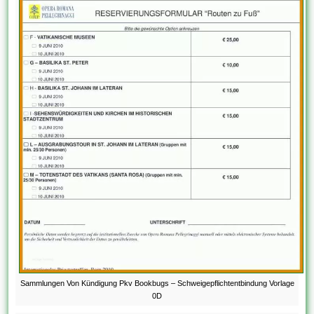
Sammlungen Von Kündigung Pkv Bookbugs – Schweigepflichtentbindung Vorlage
0D