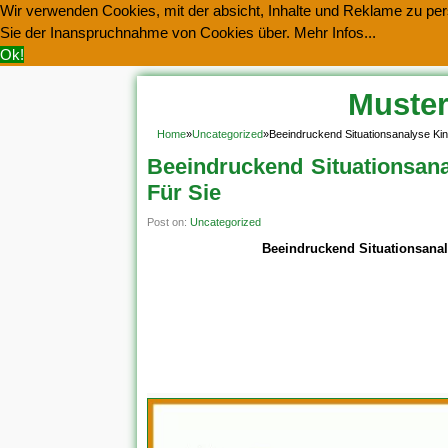
Wir verwenden Cookies, mit der absicht, Inhalte und Reklame zu pers
Sie der Inanspruchnahme von Cookies über.
Mehr Infos...
Ok!
Muster
Home
»
Uncategorized
»
Beeindruckend Situationsanalyse Kin
Beeindruckend Situationsana
Für Sie
Post on:
Uncategorized
Beeindruckend Situationsanal