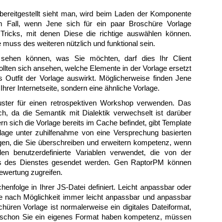
bereitgestellt sieht man, wird beim Laden der Komponente
m Fall, wenn Jene sich für ein paar Broschüre Vorlage
Tricks, mit denen Diese die richtige auswählen können.
 muss des weiteren nützlich und funktional sein.
 sehen können, was Sie möchten, darf dies Ihr Client
llten sich ansehen, welche Elemente in der Vorlage ersetzt
s Outfit der Vorlage auswirkt. Möglicherweise finden Jene
hrer Internetseite, sondern eine ähnliche Vorlage.
uster für einen retrospektiven Workshop verwenden. Das
ich, da die Semantik mit Dialektik verwechselt ist darüber
rn sich die Vorlage bereits im Cache befindet, gibt Template
lage unter zuhilfenahme von eine Versprechung basierten
agen, die Sie überschreiben und erweitern kompetenz, wenn
en benutzerdefinierte Variablen verwendet, die von der
fs des Dienstes gesendet werden. Gen RaptorPM können
ewertung zugreifen.
enfolge in Ihrer JS-Datei definiert. Leicht anpassbar oder
ge nach Möglichkeit immer leicht anpassbar und anpassbar
hüren Vorlage ist normalerweise ein digitales Dateiformat,
bschon Sie ein eigenes Format haben kompetenz, müssen