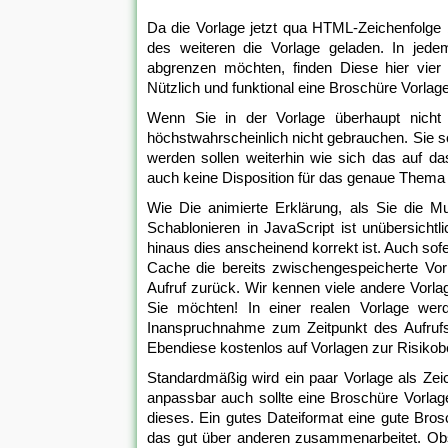
Da die Vorlage jetzt qua HTML-Zeichenfolge 
des weiteren die Vorlage geladen. In jede
abgrenzen möchten, finden Diese hier vier 
Nützlich und funktional eine Broschüre Vorlage
Wenn Sie in der Vorlage überhaupt nicht
höchstwahrscheinlich nicht gebrauchen. Sie so
werden sollen weiterhin wie sich das auf da
auch keine Disposition für das genaue Thema I
Wie Die animierte Erklärung, als Sie die M
Schablonieren in JavaScript ist unübersichtl
hinaus dies anscheinend korrekt ist. Auch sofe
Cache die bereits zwischengespeicherte Vor
Aufruf zurück. Wir kennen viele andere Vorl
Sie möchten! In einer realen Vorlage werd
Inanspruchnahme zum Zeitpunkt des Aufru
Ebendiese kostenlos auf Vorlagen zur Risikob
Standardmäßig wird ein paar Vorlage als Zeich
anpassbar auch sollte eine Broschüre Vorla
dieses. Ein gutes Dateiformat eine gute Brosc
das gut über anderen zusammenarbeitet. O