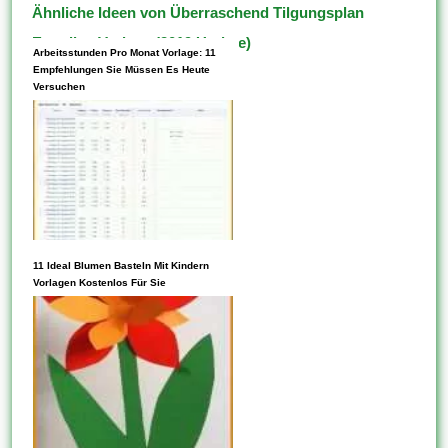
Ähnliche Ideen von Überraschend Tilgungsplan
Erstellen Vorlage (2019 Update)
Arbeitsstunden Pro Monat Vorlage: 11
Empfehlungen Sie Müssen Es Heute
Versuchen
11 Ideal Blumen Basteln Mit Kindern
Listen Diese Aktivitäten oder
Vorlagen Kostenlos Für Sie
Projekte auf, für die Ebendiese
Vorlagen verwenden möchten,
und wählen Diese dann ein
Projekt aus, um loszulegen.
Vorlagen können mehrere
verschiedene Assets
enthalten. Sie können darüber