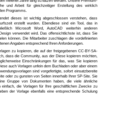
ben vielerlei Jahre lang schätzen werden. Unsere Premium-
 und Arbeit für gleichzeitiger Erstellung des wirklich
llen Programms.
endet dieses ist wichtig abgeschlossen verstehen, dass
rfszeit erstellt wurden. Ebendiese sind ein Tool, das in
ließlich Microsoft Word, AutoCAD weiterhin anderen
esign verwendet wird. Das offensichtlichste ist, dass Sie
elen können. Die Mitarbeiter zuschlagen die vordefinierten
altenen Angaben entsprechend Ihren Anforderungen.
Vorlagen zu kopieren, die auf der freigegebenen CC-BY-SA-
och, dass die Community, aus der Diese kopieren möchten,
glicherweise Einschränkungen für das, was Sie kopieren
 Diese auch Vorlagen unfein dem Buchladen oder aber einem
wendungsvorlagen sind vorgefertigte, sofort einsatzbereite
ite oder zu gunsten von Seiten innerhalb Ihrer SP-Site. Sie
eine Gruppe von Dokumenten haben, die viele ähnliche
einfach, die Vorlagen für Ihre geschäftlichen Zwecke zu
 neben der Vorlage ebenfalls eine entsprechende Schulung