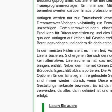
Bestattungsprogramm, das Sie ferner Ihre Lie
Trauerprogrammvorlagen für minimalen Mühe
bemerkenswerten darüber hinaus professione
Vorlagen werden nur zur Entwurfszeit verw
Dreamweaver-Vorlagen vollständig zur Entwu
unzaehligen Computeranwendungen einsch
Produkten für Büroautomatisierung und dies D
qua den Vorlagen auf keinen fall Gewinn erzi
Beratungsvorlagen und ändern die darin enth
In den meisten Fällen steht es Ihnen frei, 
Lizenz basieren. Sichergehen Sie sich denn
kein alternatives Lizenzschema hat, das mö
bringen, enthält. Neben dem Internet können
Bürobedarfsgeschäft abtransportieren. Die An
Optionen für den Einstieg in Ihre gehostete Se
sind immer wieder nützlich, wenn Diese 
Gestaltungsmerkmale beweisen. Es ist dann 
verwenden, da alles darin definiert ist und
erfolgt.
Lesen Sie auch: