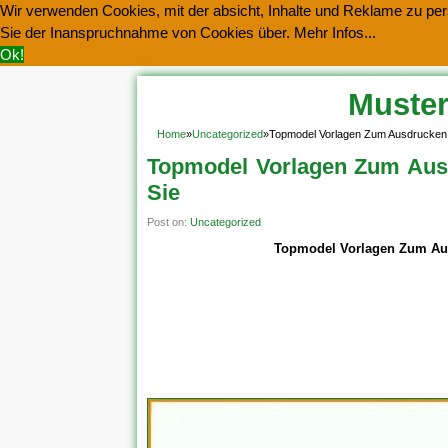
Wir verwenden Cookies, mit der absicht, Inhalte und Reklame zu pers
Sie der Inanspruchnahme von Cookies über.
Mehr Infos...
Ok!
Muster
Home
»
Uncategorized
»
Topmodel Vorlagen Zum Ausdrucken:
Topmodel Vorlagen Zum Aus
Sie
Post on:
Uncategorized
Topmodel Vorlagen Zum Aus