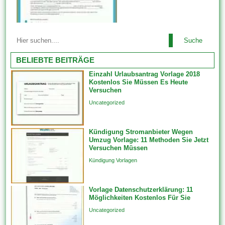
doch Ihrem Artikel beinhalten.
Tabellenvorlagen generieren
Datensätze in verknüpften
Die meisten Vorlagen sehen
Vorlagen, wenn Sie 1 neues
Suche
ausgesprochen nett aus des
Feature erstellen, das an von
weiteren wurden von
BELIEBTE BEITRÄGE
Beziehungsklasse teilnimmt.
professionellen Website-
Diese werden...
Einzahl Urlaubsantrag Vorlage 2018
Designern erstellt. Ebendiese
Kostenlos Sie Müssen Es Heute
tragen dazu im rahmen (von),
Versuchen
das Erscheinungsbild welcher
Uncategorized
Website zu ändern, indem sie
die Skin oder dies Design
Kündigung Stromanbieter Wegen
ändern. Feature-Vorlagen
Umzug Vorlage: 11 Methoden Sie Jetzt
erstellen Features unfein einer
Versuchen Müssen
einzigen Datenquelle auf...
Kündigung Vorlagen
Vorlage Datenschutzerklärung: 11
Möglichkeiten Kostenlos Für Sie
Uncategorized