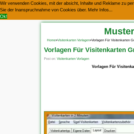
Wir verwenden Cookies, mit der absicht, Inhalte und Reklame zu pers
Sie der Inanspruchnahme von Cookies über.
Mehr Infos...
Ok!
Muster
Home
»
Visitenkarten Vorlagen
»
Vorlagen Für Visitenkarten Gr
Vorlagen Für Visitenkarten Gr
Post on:
Visitenkarten Vorlagen
Vorlagen Für Visitenka