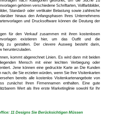
tenvorlagen nach Kategorien geordnet, um die Suche zu
vorlagen gehören verschiedene Schriftarten, Vollfarbbilder,
lder, Standard- oder vertikaler Belastung sowie zahlreiche
g, darüber hinaus den Anfangsphasen Ihres Unternehmens
nkartenvorlagen und Drucksoftware können die Deutung der
rlagen für den Verkauf zusammen mit ihren kostenlosen
artenvorlagen existieren hier, um das Outfit und die
tig zu gestalten. Der clevere Ausweg besteht darin,
w herunterzuladen.
önnen, kommt abgerechnet Linien. Es wird dann mit beiden
liegenden Mensch mit einer leichten Verbiegung oder
ntiert. Jene können eine gedruckte Karte an Die Kunden
 nach, die Sie erzielen würden, wenn Sie Ihre Visitenkarten
bersehen bereits alle kostenlos Visitenkartenangebote von
 muss zunächst Ihren Firmennamen enthalten. Eine gute
ätzbarem Wert als Ihre erste Marketinglinie sowohl für Ihr
ffice: 11 Designs Sie Berücksichtigen Müssen