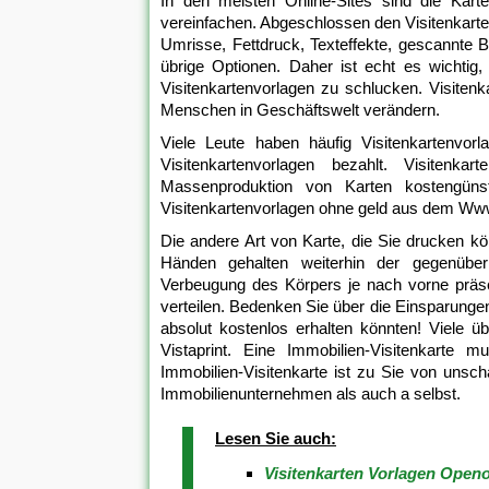
In den meisten Online-Sites sind die Kar
vereinfachen. Abgeschlossen den Visitenkarten
Umrisse, Fettdruck, Texteffekte, gescannte Bi
übrige Optionen. Daher ist echt es wichti
Visitenkartenvorlagen zu schlucken. Visite
Menschen in Geschäftswelt verändern.
Viele Leute haben häufig Visitenkartenvo
Visitenkartenvorlagen bezahlt. Visitenk
Massenproduktion von Karten kostengüns
Visitenkartenvorlagen ohne geld aus dem Ww
Die andere Art von Karte, die Sie drucken k
Händen gehalten weiterhin der gegenüber
Verbeugung des Körpers je nach vorne präse
verteilen. Bedenken Sie über die Einsparungen
absolut kostenlos erhalten könnten! Viele ü
Vistaprint. Eine Immobilien-Visitenkarte
Immobilien-Visitenkarte ist zu Sie von unsch
Immobilienunternehmen als auch a selbst.
Lesen Sie auch:
Visitenkarten Vorlagen Openo