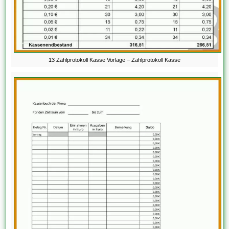
13 Zählprotokoll Kasse Vorlage – Zahlprotokoll Kasse