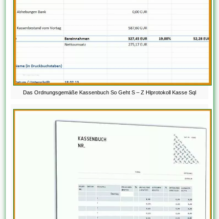
Das Ordnungsgemäße Kassenbuch So Geht S – Z Hlprotokoll Kasse Sql