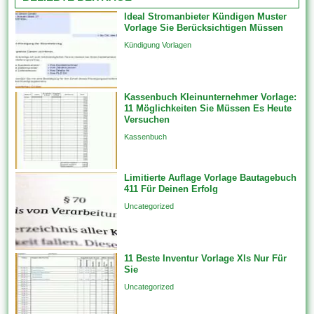
die über Ihre Fähigkeiten
Ideal Stromanbieter Kündigen Muster
hinausgehen, mit der absicht,
Vorlage Sie Berücksichtigen Müssen
sie selbst abgeschlossen
Kündigung Vorlagen
erstellen. Mit Vorlagen können
Sie Projektzeit für das
Geflügel des Kurses weiterhin
Kassenbuch Kleinunternehmer Vorlage:
nicht für die administrativen
11 Möglichkeiten Sie Müssen Es Heute
Teile aufwenden. Darüber
Versuchen
hinaus...
Kassenbuch
Limitierte Auflage Vorlage Bautagebuch
411 Für Deinen Erfolg
Uncategorized
11 Beste Inventur Vorlage Xls Nur Für
Sie
Uncategorized