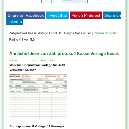
Share on Facebook
Tweet this!
Pin on Pinterest
Share on
LinkedIn
Zählprotokoll Kasse Vorlage Excel: 11 Designs Nur Für Sie
|
Claudia Schroder
|
Rating 4,7 von 5,0
Ähnliche Ideen von Zählprotokoll Kasse Vorlage Excel:
11 Designs Nur Für Sie
Moderne Prüfprotokoll Vorlage Sie Jetzt
Versuchen Müssen
Diese Vorlagen werden über
Sitzungsprotokoll Vorlage: 11 Konzepte