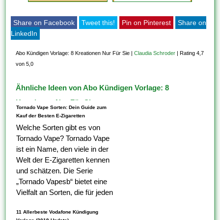
Share on Facebook
Tweet this!
Pin on Pinterest
Share on
LinkedIn
Abo Kündigen Vorlage: 8 Kreationen Nur Für Sie
|
Claudia Schroder
|
Rating 4,7
von 5,0
Ähnliche Ideen von Abo Kündigen Vorlage: 8
Kreationen Nur Für Sie
Tornado Vape Sorten: Dein Guide zum
Kauf der Besten E-Zigaretten
Welche Sorten gibt es von
Tornado Vape? Tornado Vape
ist ein Name, den viele in der
Welt der E-Zigaretten kennen
und schätzen. Die Serie
„Tornado Vapesb“ bietet eine
Vielfalt an Sorten, die für jeden
Geschmack geeignet sind. Ob
11 Allerbeste Vodafone Kündigung
du fruchtige, dekutive oder...