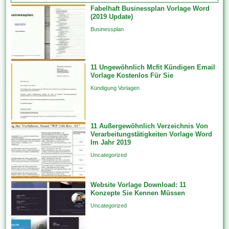
der Universität und dem
Fabelhaft Businessplan Vorlage Word
Arbeitnehmer aus irgendeinem
(2019 Update)
Grund. Die Entscheidung
Businessplan
darüber, angesichts die
Kündigung eines
Arbeitnehmers ungerecht ist
11 Ungewöhnlich Mcfit Kündigen Email
oder aber nicht, liegt bei dem
Vorlage Kostenlos Für Sie
Arbeitsaufsichtsbeamten oder
Kündigung Vorlagen
im Ermessen des
Arbeitsgerichts. Unfreiwillige
Kündigung bedeutet, dass...
11 Außergewöhnlich Verzeichnis Von
Verarbeitungstätigkeiten Vorlage Word
Im Jahr 2019
Uncategorized
Website Vorlage Download: 11
Konzepte Sie Kennen Müssen
Uncategorized