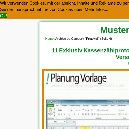
Wir verwenden Cookies, mit der absicht, Inhalte und Reklame zu pers
Sie der Inanspruchnahme von Cookies über.
Mehr Infos...
Ok!
Muster
Home
»
Archive by Category "Protokoll"
(Seite 4)
11 Exklusiv Kassenzählprotok
Vers