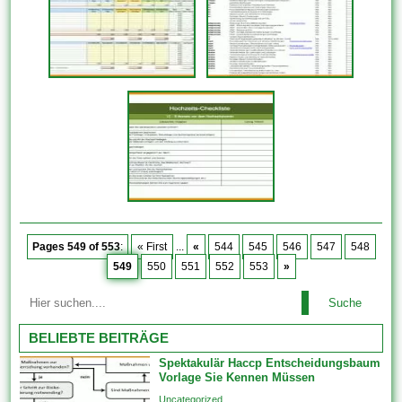
Pages 549 of 553
:
« First
...
«
544
545
546
547
548
549
550
551
552
553
»
Suche
BELIEBTE BEITRÄGE
Spektakulär Haccp Entscheidungsbaum
Vorlage Sie Kennen Müssen
Uncategorized