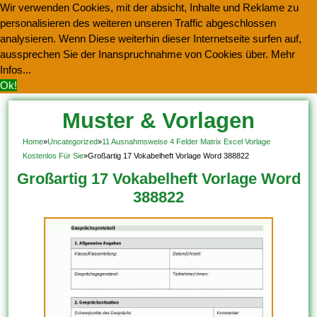
Wir verwenden Cookies, mit der absicht, Inhalte und Reklame zu
personalisieren des weiteren unseren Traffic abgeschlossen
analysieren. Wenn Diese weiterhin dieser Internetseite surfen auf,
aussprechen Sie der Inanspruchnahme von Cookies über.
Mehr
Infos...
Ok!
Muster & Vorlagen
Kostenlos Herunterladen
Home
»
Uncategorized
»
11 Ausnahmsweise 4 Felder Matrix Excel Vorlage
Kostenlos Für Sie
»
Großartig 17 Vokabelheft Vorlage Word 388822
Großartig 17 Vokabelheft Vorlage Word
388822