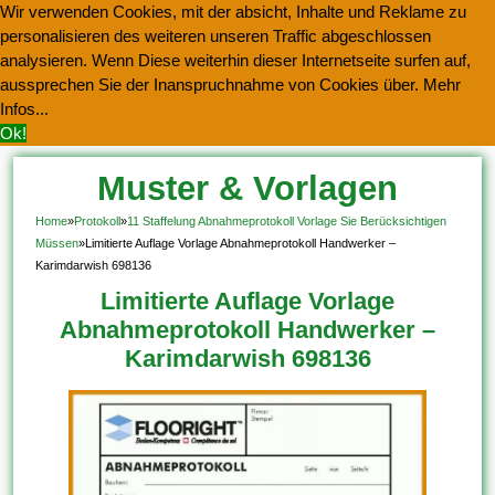
Wir verwenden Cookies, mit der absicht, Inhalte und Reklame zu
personalisieren des weiteren unseren Traffic abgeschlossen
analysieren. Wenn Diese weiterhin dieser Internetseite surfen auf,
aussprechen Sie der Inanspruchnahme von Cookies über.
Mehr
Infos...
Ok!
Muster & Vorlagen
Kostenlos Herunterladen
Home
»
Protokoll
»
11 Staffelung Abnahmeprotokoll Vorlage Sie Berücksichtigen
Müssen
»
Limitierte Auflage Vorlage Abnahmeprotokoll Handwerker –
Karimdarwish 698136
Limitierte Auflage Vorlage
Abnahmeprotokoll Handwerker –
Karimdarwish 698136