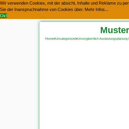
Wir verwenden Cookies, mit der absicht, Inhalte und Reklame zu pers
Sie der Inanspruchnahme von Cookies über.
Mehr Infos...
Ok!
Muster
Home
»
Uncategorized
»
Unvergleichlich Auslastungsplanung 