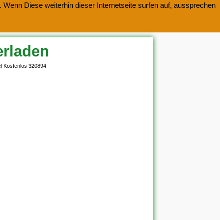
 Wenn Diese weiterhin dieser Internetseite surfen auf, aussprechen
erladen
l Kostenlos 320894