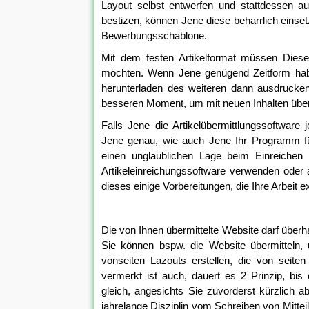
Layout selbst entwerfen und stattdessen a
bestizen, können Jene diese beharrlich einset
Bewerbungsschablone.
Mit dem festen Artikelformat müssen Diese
möchten. Wenn Jene genügend Zeitform haben
herunterladen des weiteren dann ausdrucken
besseren Moment, um mit neuen Inhalten über
Falls Jene die Artikelübermittlungssoftware
Jene genau, wie auch Jene Ihr Programm für 
einen unglaublichen Lage beim Einreichen a
Artikeleinreichungssoftware verwenden oder 
dieses einige Vorbereitungen, die Ihre Arbeit ex
Die von Ihnen übermittelte Website darf überhau
Sie können bspw. die Website übermitteln, u
vonseiten Lazouts erstellen, die von seite
vermerkt ist auch, dauert es 2 Prinzip, bi
gleich, angesichts Sie zuvorderst kürzlich ab
jahrelange Disziplin vom Schreiben von Mittei