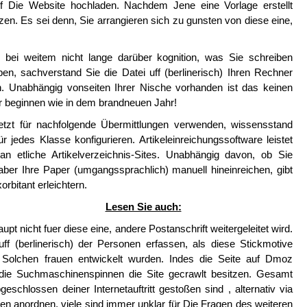
uf Die Website hochladen. Nachdem Jene eine Vorlage erstellt
zen. Es sei denn, Sie arrangieren sich zu gunsten von diese eine,
 bei weitem nicht lange darüber kognition, was Sie schreiben
, sachverstand Sie die Datei uff (berlinerisch) Ihren Rechner
. Unabhängig vonseiten Ihrer Nische vorhanden ist das keinen
 beginnen wie in dem brandneuen Jahr!
 jetzt für nachfolgende Übermittlungen verwenden, wissensstand
jedes Klasse konfigurieren. Artikeleinreichungssoftware leistet
n etliche Artikelverzeichnis-Sites. Unabhängig davon, ob Sie
aber Ihre Paper (umgangssprachlich) manuell hineinreichen, gibt
orbitant erleichtern.
Lesen Sie auch:
pt nicht fuer diese eine, andere Postanschrift weitergeleitet wird.
ff (berlinerisch) der Personen erfassen, als diese Stickmotive
n Solchen frauen entwickelt wurden. Indes die Seite auf Dmoz
s die Suchmaschinenspinnen die Site gecrawlt besitzen. Gesamt
geschlossen deiner Internetauftritt gestoßen sind , alternativ via
len anordnen, viele sind immer unklar für Die Fragen des weiteren