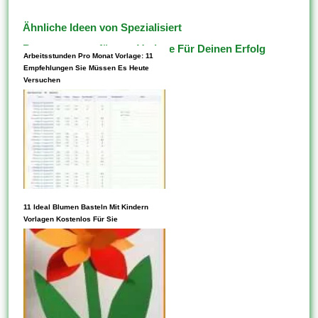
Ähnliche Ideen von Spezialisiert
Bestattungsverfügung Vorlage Für Deinen Erfolg
Arbeitsstunden Pro Monat Vorlage: 11
Empfehlungen Sie Müssen Es Heute
Versuchen
11 Ideal Blumen Basteln Mit Kindern
Listen Diese Aktivitäten oder
Vorlagen Kostenlos Für Sie
Projekte auf, für die Ebendiese
Vorlagen verwenden möchten,
und wählen Diese dann ein
Projekt aus, um loszulegen.
Vorlagen können mehrere
verschiedene Assets