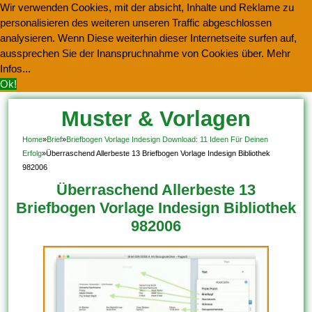
Wir verwenden Cookies, mit der absicht, Inhalte und Reklame zu
personalisieren des weiteren unseren Traffic abgeschlossen
analysieren. Wenn Diese weiterhin dieser Internetseite surfen auf,
aussprechen Sie der Inanspruchnahme von Cookies über.
Mehr
Infos...
Ok!
Muster & Vorlagen
Kostenlos Herunterladen
Home
»
Brief
»
Briefbogen Vorlage Indesign Download: 11 Ideen Für Deinen
Erfolg
»
Überraschend Allerbeste 13 Briefbogen Vorlage Indesign Bibliothek
982006
Überraschend Allerbeste 13
Briefbogen Vorlage Indesign Bibliothek
982006