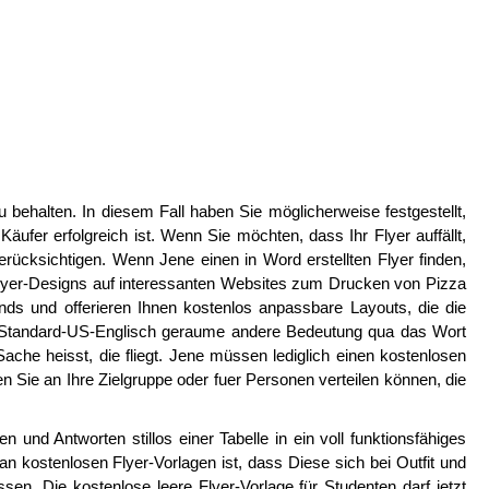
 behalten. In diesem Fall haben Sie möglicherweise festgestellt,
ufer erfolgreich ist. Wenn Sie möchten, dass Ihr Flyer auffällt,
erücksichtigen. Wenn Jene einen in Word erstellten Flyer finden,
. Flyer-Designs auf interessanten Websites zum Drucken von Pizza
nds und offerieren Ihnen kostenlos anpassbare Layouts, die die
m Standard-US-Englisch geraume andere Bedeutung qua das Wort
Sache heisst, die fliegt. Jene müssen lediglich einen kostenlosen
n Sie an Ihre Zielgruppe oder fuer Personen verteilen können, die
 und Antworten stillos einer Tabelle in ein voll funktionsfähiges
n kostenlosen Flyer-Vorlagen ist, dass Diese sich bei Outfit und
. Die kostenlose leere Flyer-Vorlage für Studenten darf jetzt