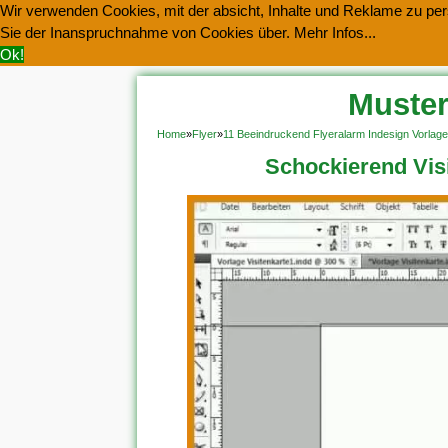
Wir verwenden Cookies, mit der absicht, Inhalte und Reklame zu pers
Sie der Inanspruchnahme von Cookies über.
Mehr Infos...
Ok!
Muster
Home
»
Flyer
»
11 Beeindruckend Flyeralarm Indesign Vorlag
Schockierend Visit