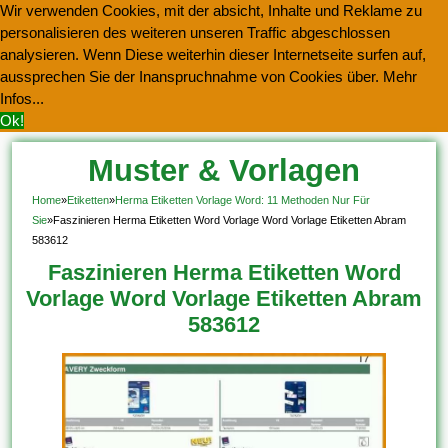
Wir verwenden Cookies, mit der absicht, Inhalte und Reklame zu
personalisieren des weiteren unseren Traffic abgeschlossen
analysieren. Wenn Diese weiterhin dieser Internetseite surfen auf,
aussprechen Sie der Inanspruchnahme von Cookies über.
Mehr
Infos...
Ok!
Muster & Vorlagen
Kostenlos Herunterladen
Home
»
Etiketten
»
Herma Etiketten Vorlage Word: 11 Methoden Nur Für
Sie
»
Faszinieren Herma Etiketten Word Vorlage Word Vorlage Etiketten Abram
583612
Faszinieren Herma Etiketten Word
Vorlage Word Vorlage Etiketten Abram
583612