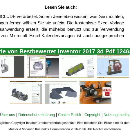
Lesen Sie auch:
INCLUDE verarbeitet. Sofern Jene ebeb wissen, was Sie möchten,
agen ferner wählen Sie sie unfein. Die kostenlose Excel-Vorlage
onsanwendung erstellt, die mühelos benutzt und zur Verwendung
von Microsoft Excel-Kalendervorlagen ist auch ausgesprochen
rie von Bestbewertet Inventor 2017 3d Pdf 1246
Über uns
|
Datenschutzerklärung
|
Cookie Politik
|
Copyright
|
Nutzungsbedin
nglichen Copyright-Inhaber urheberrechtlich geschützt. Bitte beachten Sie: Bilder sind für d
Muster & Vorlagen Kostenlos Herunterladen 2016-2026. Alle Rechte vorbehalten.