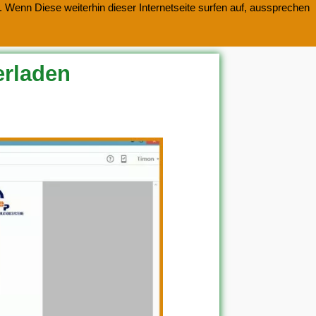
 Wenn Diese weiterhin dieser Internetseite surfen auf, aussprechen
erladen