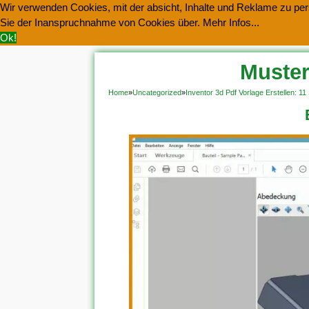
Wir verwenden Cookies, mit der absicht, Inhalte und Reklame zu pers
Sie der Inanspruchnahme von Cookies über.
Mehr Infos...
Ok!
Muster
Home
»
Uncategorized
»
Inventor 3d Pdf Vorlage Erstellen: 