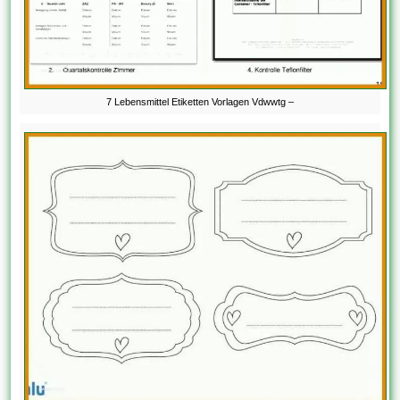
7 Lebensmittel Etiketten Vorlagen Vdwwtg –