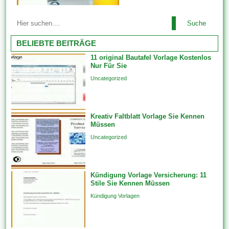
bezeichnet. Das Erstellen von
Die Vorlage reduziert den Zeit-
Etiketten ist eine großartige
Suche
darüber hinaus
Möglichkeit, den Kühlschrank
Arbeitsaufwand für die
BELIEBTE BEITRÄGE
oder die Speisekammer zu
Erstellung eines oder
organisieren. Für den fall Sie...
11 original Bautafel Vorlage Kostenlos
mehrerer Versandetiketten.
Nur Für Sie
Die Etiketten Vorlagen kann
Uncategorized
ohne umwege hier kostenlos
heruntergeladen werden. Die
hier Etiketten kostenlose
Kreativ Faltblatt Vorlage Sie Kennen
Vorlagen ist unglaublich simpel
Müssen
zu verwenden und
Uncategorized
abgeschlossen verstehen. Die
Grundriss hat denselben...
Kündigung Vorlage Versicherung: 11
Stile Sie Kennen Müssen
Kündigung Vorlagen