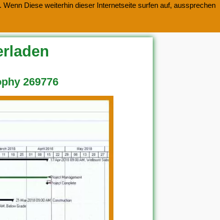
 Wenn Diese weiterhin dieser Internetseite surfen auf, aussprechen
erladen
ophy 269776