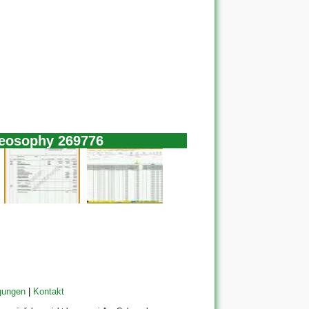
heosophy 269776
gungen
|
Kontakt