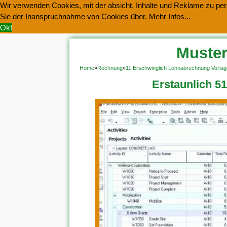
Wir verwenden Cookies, mit der absicht, Inhalte und Reklame zu pers
Sie der Inanspruchnahme von Cookies über.
Mehr Infos...
Ok!
Muster
Home
»
Rechnung
»
11 Erschwinglich Lohnabrechnung Vorlag
Erstaunlich 5