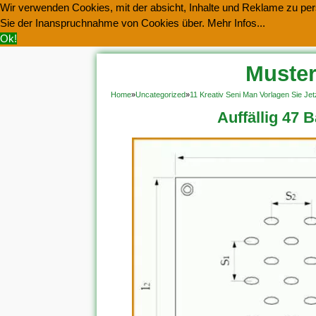
Wir verwenden Cookies, mit der absicht, Inhalte und Reklame zu pers
Sie der Inanspruchnahme von Cookies über.
Mehr Infos...
Ok!
Muster
Home
»
Uncategorized
»
11 Kreativ Seni Man Vorlagen Sie J
Auffällig 47