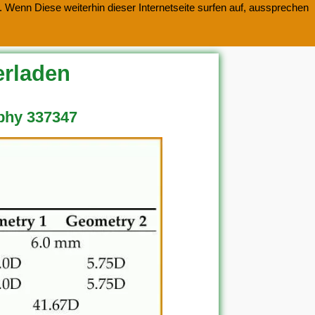
 Wenn Diese weiterhin dieser Internetseite surfen auf, aussprechen
erladen
ophy 337347