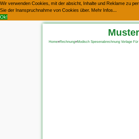
Wir verwenden Cookies, mit der absicht, Inhalte und Reklame zu pers
Sie der Inanspruchnahme von Cookies über.
Mehr Infos...
Ok!
Muster
Home
»
Rechnung
»
Modisch Spesenabrechnung Vorlage Für