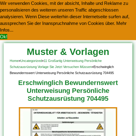
Wir verwenden Cookies, mit der absicht, Inhalte und Reklame zu
personalisieren des weiteren unseren Traffic abgeschlossen
analysieren. Wenn Diese weiterhin dieser Internetseite surfen auf,
aussprechen Sie der Inanspruchnahme von Cookies über.
Mehr
Infos...
Ok!
Muster & Vorlagen
Kostenlos Herunterladen
Home
»
Uncategorized
»
11 Großartig Unterweisung Persönliche
Schutzausrüstung Vorlage Sie Jetzt Versuchen Müssen
»
Erschwinglich
Bewundernswert Unterweisung Persönliche Schutzausrüstung 704495
Erschwinglich Bewundernswert
Unterweisung Persönliche
Schutzausrüstung 704495