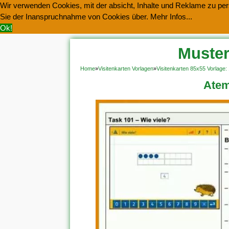
Wir verwenden Cookies, mit der absicht, Inhalte und Reklame zu pers
Sie der Inanspruchnahme von Cookies über.
Mehr Infos...
Ok!
Muster
Home
»
Visitenkarten Vorlagen
»
Visitenkarten 85x55 Vorlage: 
Atem