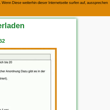
 Wenn Diese weiterhin dieser Internetseite surfen auf, aussprechen
erladen
62