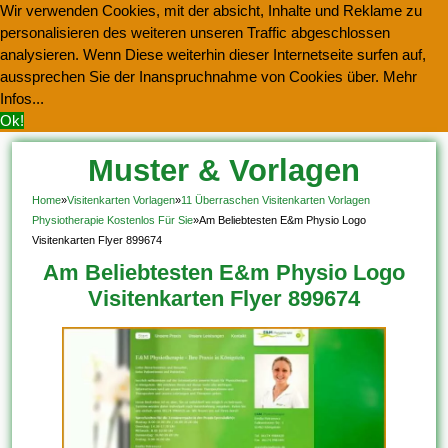
Wir verwenden Cookies, mit der absicht, Inhalte und Reklame zu
personalisieren des weiteren unseren Traffic abgeschlossen
analysieren. Wenn Diese weiterhin dieser Internetseite surfen auf,
aussprechen Sie der Inanspruchnahme von Cookies über.
Mehr
Infos...
Ok!
Muster & Vorlagen
Kostenlos Herunterladen
Home
»
Visitenkarten Vorlagen
»
11 Überraschen Visitenkarten Vorlagen
Physiotherapie Kostenlos Für Sie
»
Am Beliebtesten E&m Physio Logo
Visitenkarten Flyer 899674
Am Beliebtesten E&m Physio Logo
Visitenkarten Flyer 899674