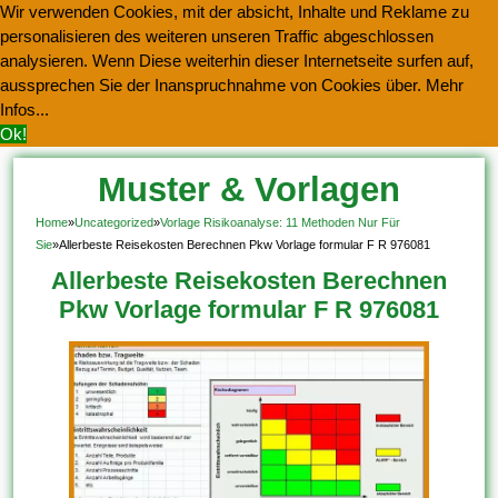
Wir verwenden Cookies, mit der absicht, Inhalte und Reklame zu
personalisieren des weiteren unseren Traffic abgeschlossen
analysieren. Wenn Diese weiterhin dieser Internetseite surfen auf,
aussprechen Sie der Inanspruchnahme von Cookies über.
Mehr
Infos...
Ok!
Muster & Vorlagen
Kostenlos Herunterladen
Home
»
Uncategorized
»
Vorlage Risikoanalyse: 11 Methoden Nur Für
Sie
»
Allerbeste Reisekosten Berechnen Pkw Vorlage formular F R 976081
Allerbeste Reisekosten Berechnen
Pkw Vorlage formular F R 976081