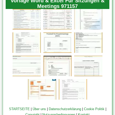
Vorlage Word & Excel Für Sitzungen &
Meetings 971157
STARTSEITE
|
Über uns
|
Datenschutzerklärung
|
Cookie Politik
|
Copyright
|
Nutzungsbedingungen
|
Kontakt