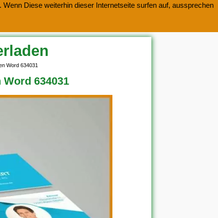
 Wenn Diese weiterhin dieser Internetseite surfen auf, aussprechen
erladen
aden Word 634031
en Word 634031