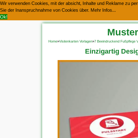
Wir verwenden Cookies, mit der absicht, Inhalte und Reklame zu pers
Sie der Inanspruchnahme von Cookies über.
Mehr Infos...
Ok!
Muster
Home
»
Visitenkarten Vorlagen
»
7 Beeindruckend Fußpflege Vi
Einzigartig Desi