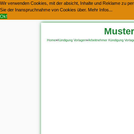
Wir verwenden Cookies, mit der absicht, Inhalte und Reklame zu pers
Sie der Inanspruchnahme von Cookies über.
Mehr Infos...
Ok!
Muster
Home
»
Kündigung Vorlagen
»
Arbeitnehmer Kündigung Vorlag