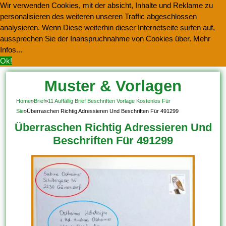
Wir verwenden Cookies, mit der absicht, Inhalte und Reklame zu
personalisieren des weiteren unseren Traffic abgeschlossen
analysieren. Wenn Diese weiterhin dieser Internetseite surfen auf,
aussprechen Sie der Inanspruchnahme von Cookies über.
Mehr
Infos...
Ok!
Muster & Vorlagen
Kostenlos Herunterladen
Home
»
Brief
»
11 Auffällig Brief Beschriften Vorlage Kostenlos Für
Sie
»
Überraschen Richtig Adressieren Und Beschriften Für 491299
Überraschen Richtig Adressieren Und
Beschriften Für 491299