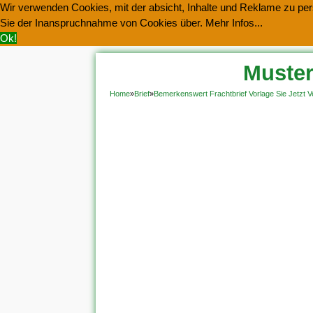
Wir verwenden Cookies, mit der absicht, Inhalte und Reklame zu pers
Sie der Inanspruchnahme von Cookies über.
Mehr Infos...
Ok!
Muster
Home
»
Brief
»
Bemerkenswert Frachtbrief Vorlage Sie Jetzt