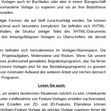
ie Vorlagen auch im Buchladen oder aber in einem Bürogeschäft
ne vorhandene Vorlage zu kopieren und sie an Ihre Bedürfnisse
rstellen.
tigte Formen, die auf Stoff zurückverfolgt werden. Sie können
nchmal auch besonders kompliziert. Sie befinden sich XHTML-
alten, die Struktur (einiger Teile) des XHTML-Dokuments
drei leistungsfähigsten Vorlagen zu Überschriften, die derzeit
gen befinden sich normalerweise im Vorlagen-Namespace. Die
n Projektaufgaben, Meilensteine und Risiken. Wenn Sie unsere
eses professionell gestaltetes Begräbnisprogramm, das Sie ferner
 Unsere Vorlagen jetzt für das Bestattungsprogramm zu gunsten
on minimalen Aufwand des weiteren Arbeit und reichen dennoch
es Programm.
Lesen Sie auch:
, um anders bestimmten Situationen nützlich zu sein. Unbekannte
unter zuhilfenahme von Feature-Vorlagen erstellen sachverstand,
dies Erstellen von 2D- und 3D-Features. Ebendiese können
lylinien-Feature-Vorlage als primäre Vorlage zuweisen ferner die