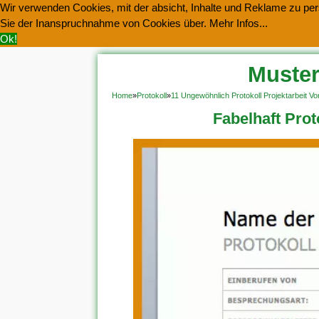
Wir verwenden Cookies, mit der absicht, Inhalte und Reklame zu pers
Sie der Inanspruchnahme von Cookies über.
Mehr Infos...
Ok!
Muster
Home
»
Protokoll
»
11 Ungewöhnlich Protokoll Projektarbeit Vo
Fabelhaft Pro