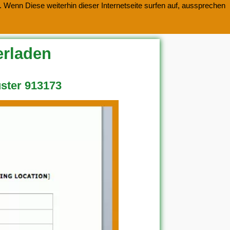
 Wenn Diese weiterhin dieser Internetseite surfen auf, aussprechen
erladen
uster 913173