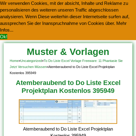
Wir verwenden Cookies, mit der absicht, Inhalte und Reklame zu
personalisieren des weiteren unseren Traffic abgeschlossen
analysieren. Wenn Diese weiterhin dieser Internetseite surfen auf,
aussprechen Sie der Inanspruchnahme von Cookies über.
Mehr
Infos...
Ok!
Muster & Vorlagen
Kostenlos Herunterladen
Home
»
Uncategorized
»
To Do Liste Excel Vorlage Freeware: 11 Phantasie Sie
Jetzt Versuchen Müssen
»
Atemberaubend to Do Liste Excel Projektplan
Kostenlos 395949
Atemberaubend to Do Liste Excel
Projektplan Kostenlos 395949
Atemberaubend to Do Liste Excel Projektplan
Kostenlos 395949