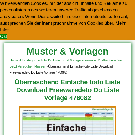
Wir verwenden Cookies, mit der absicht, Inhalte und Reklame zu
personalisieren des weiteren unseren Traffic abgeschlossen
analysieren. Wenn Diese weiterhin dieser Internetseite surfen auf,
aussprechen Sie der Inanspruchnahme von Cookies über.
Mehr
Infos...
Ok!
Muster & Vorlagen
Kostenlos Herunterladen
Home
»
Uncategorized
»
To Do Liste Excel Vorlage Freeware: 11 Phantasie Sie
Jetzt Versuchen Müssen
»
Überraschend Einfache todo Liste Download
Freewaredeto Do Liste Vorlage 478082
Überraschend Einfache todo Liste
Download Freewaredeto Do Liste
Vorlage 478082